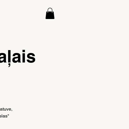
aļais
atuve,
slas"