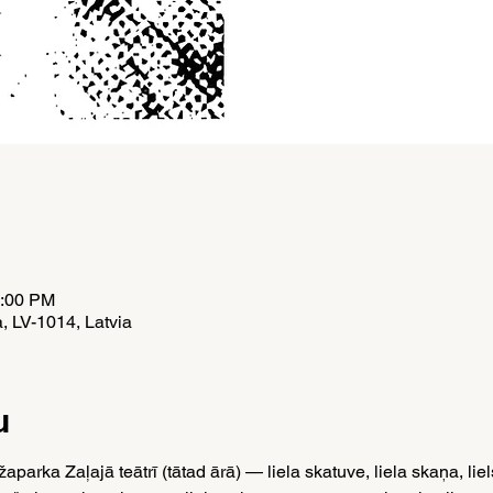
1:00 PM
a, LV-1014, Latvia
u
arka Zaļajā teātrī (tātad ārā) — liela skatuve, liela skaņa, liels