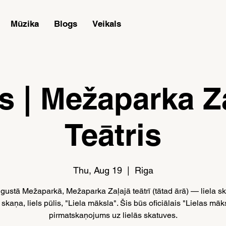
Mūzika
Blogs
Veikals
s | Mežaparka Z
Teātris
Thu, Aug 19
  |  
Riga
ugustā Mežaparkā, Mežaparka Zaļajā teātrī (tātad ārā) — liela sk
a skaņa, liels pūlis, "Liela māksla". Šis būs oficiālais "Lielas māk
pirmatskaņojums uz lielās skatuves.