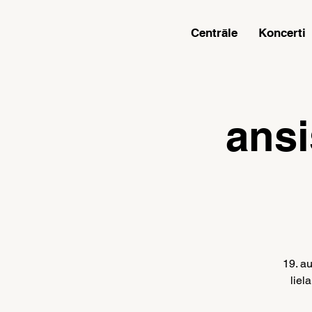
Centrāle
Koncerti
ansi
19. a
liel