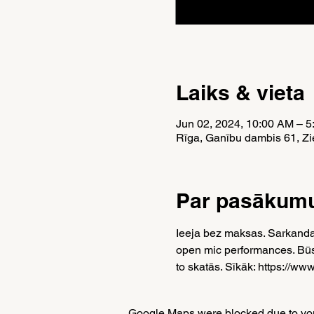
Laiks & vieta
Jun 02, 2024, 10:00 AM – 
Rīga, Ganību dambis 61, Zie
Par pasākum
Ieeja bez maksas. Sarkandau
open mic performances. Būs 
to skatās. Sīkāk: https://ww
Google Maps were blocked due to your