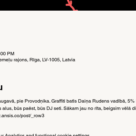
5:00 PM
meļu rajons, Rīga, LV-1005, Latvia
u
gavā, pie Provodņika. Graffiti batls Daiņa Rudens vadībā, 5% b
alus, būs paēst, būs DJ seti. Sākam jau no rīta, beigsim vēlā di
w.ansis.co/post/_row3 
 Analytics and functional cookie settings.