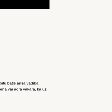
ītu batls anša vadībā, 
enā vai agrā vakarā, kā uz 