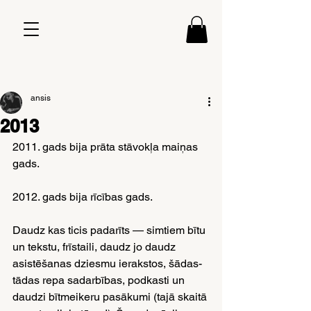
ansis
2013
2011. gads bija prāta stāvokļa maiņas 
gads.
2012. gads bija rīcības gads.
Daudz kas ticis padarīts — simtiem bītu 
un tekstu, frīstaili, daudz jo daudz 
asistēšanas dziesmu ierakstos, šādas-
tādas repa sadarbības, podkasti un 
daudzi bītmeikeru pasākumi (tajā skaitā 