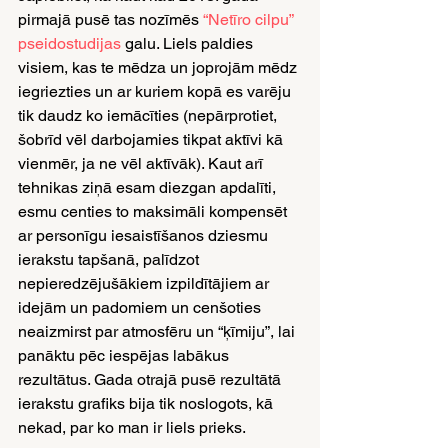
pirmajā pusē tas nozīmēs 
“Netīro cilpu” 
pseidostudijas
 galu. Liels paldies 
visiem, kas te mēdza un joprojām mēdz 
iegriezties un ar kuriem kopā es varēju 
tik daudz ko iemācīties (nepārprotiet, 
šobrīd vēl darbojamies tikpat aktīvi kā 
vienmēr, ja ne vēl aktīvāk). Kaut arī 
tehnikas ziņā esam diezgan apdalīti, 
esmu centies to maksimāli kompensēt 
ar personīgu iesaistīšanos dziesmu 
ierakstu tapšanā, palīdzot 
nepieredzējušākiem izpildītājiem ar 
idejām un padomiem un cenšoties 
neaizmirst par atmosfēru un “ķīmiju”, lai 
panāktu pēc iespējas labākus 
rezultātus. Gada otrajā pusē rezultātā 
ierakstu grafiks bija tik noslogots, kā 
nekad, par ko man ir liels prieks.