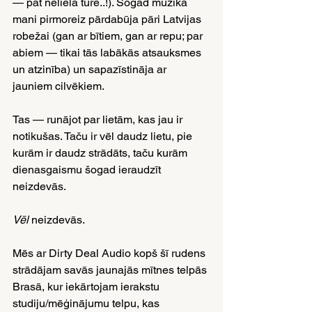
— pat neliela tūre..!). Šogad mūzika 
mani pirmoreiz pārdabūja pāri Latvijas 
robežai (gan ar bītiem, gan ar repu; par 
abiem — tikai tās labākās atsauksmes 
un atzinība) un sapazīstināja ar 
jauniem cilvēkiem.
Tas — runājot par lietām, kas jau ir 
notikušas. Taču ir vēl daudz lietu, pie 
kurām ir daudz strādāts, taču kurām 
dienasgaismu šogad ieraudzīt 
neizdevās.
Vēl
 neizdevās.
Mēs ar Dirty Deal Audio kopš šī rudens 
strādājam savās jaunajās mītnes telpās 
Brasā, kur iekārtojam ierakstu 
studiju/mēģinājumu telpu, kas 