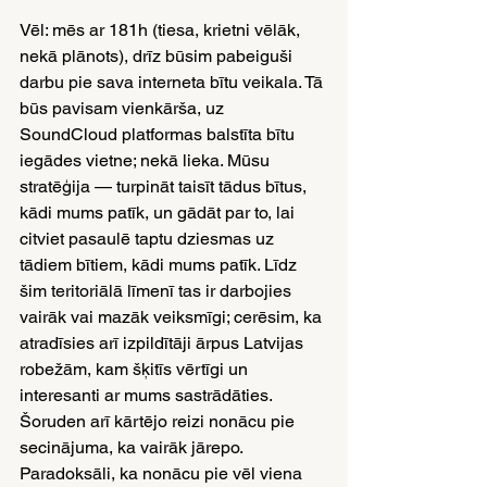
Vēl: mēs ar 181h (tiesa, krietni vēlāk, 
nekā plānots), drīz būsim pabeiguši 
darbu pie sava interneta bītu veikala. Tā 
būs pavisam vienkārša, uz 
SoundCloud platformas balstīta bītu 
iegādes vietne; nekā lieka. Mūsu 
stratēģija — turpināt taisīt tādus bītus, 
kādi mums patīk, un gādāt par to, lai 
citviet pasaulē taptu dziesmas uz 
tādiem bītiem, kādi mums patīk. Līdz 
šim teritoriālā līmenī tas ir darbojies 
vairāk vai mazāk veiksmīgi; cerēsim, ka 
atradīsies arī izpildītāji ārpus Latvijas 
robežām, kam šķitīs vērtīgi un 
interesanti ar mums sastrādāties.
Šoruden arī kārtējo reizi nonācu pie 
secinājuma, ka vairāk jārepo. 
Paradoksāli, ka nonācu pie vēl viena 