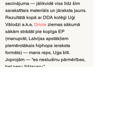
secinājuma — jālikvidē viss līdz šim 
sarakstītais materiāls un jāraksta jauns. 
Rezultātā kopā ar DDA kolēģi Uģi 
Vālodzi a.k.a. 
Oriole
 ziemas sākumā 
sākām strādāt pie kopīga EP 
(manuprāt, Latvijas apstākļiem 
piemērotākais hiphopa ieraksta 
formāts) — mans reps, Uģa bīti. 
Joprojām — “es nesludinu pārmērības, 
bet nesu līdzsvaru.”
Šis EP ir praktiski gatavs ierakstīšanai; 
atlikuši pāris panti.
Esmu sagatavojis arī EP vēstiesi — 
diezgan apjomīgu miksteipu 
“Dekadansis”, kurā apkopotas dažādas 
dziesmas (daudzas no tām — līdz šim 
neizlaisti ieraksti un demo) un panti, 