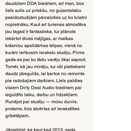
daudziem DDA biedriem, arī man, būs 
liels solis uz priekšu, no guļamistabu 
pseidostudijām pārceļoties uz ko krietni 
nopietnāku. Kaut arī turienes atmosfēra 
jau tagad ir fantastiska, tur plānots 
iekārtot divas mājīgas, ar malkas 
krāsniņu apsildāmas telpas, vienā no 
kurām ierīkosim ierakstu studiju. Pirms 
gada es par ko tādu varēju tikai sapņot. 
Tomēr, kā jau minēju, tur vēl pietiekami 
daudz jāiegulda, lai ķertos no remonta 
pie radošajiem darbiem. Liels paldies 
visiem Dirty Deal Audio biedriem par 
ieguldīto laiku, darbu un līdzekļiem. 
Runājot par studiju — mūsu durvis, 
protams, būs atvērtas arī ierakstīties 
gribētājiem.
Jāpiebilst, ka kaut kad 2013. gada 